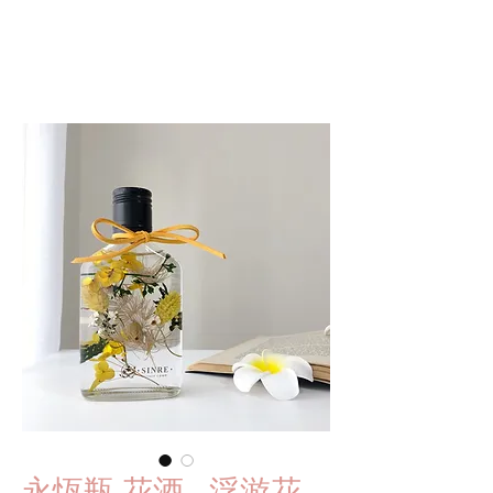
S I N R E
永恆瓶 花酒 - 浮游花