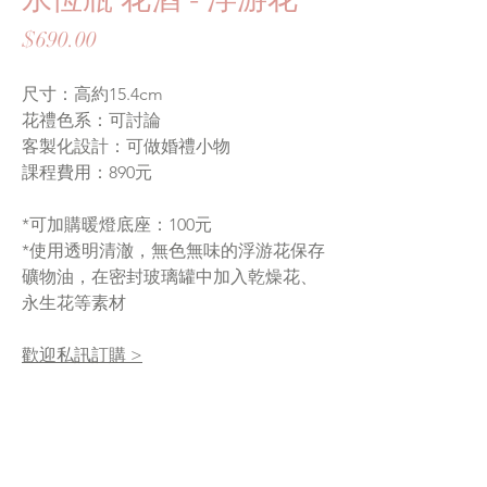
價
$690.00
格
尺寸：高約15.4cm
花禮色系：可討論
客製化設計：可做婚禮小物
課程費用：890元
*可加購暖燈底座：100元
*使用透明清澈，無色無味的浮游花保存
礦物油，在密封玻璃罐中加入乾燥花、
永生花等素材
歡迎私訊訂購 >
花材介紹