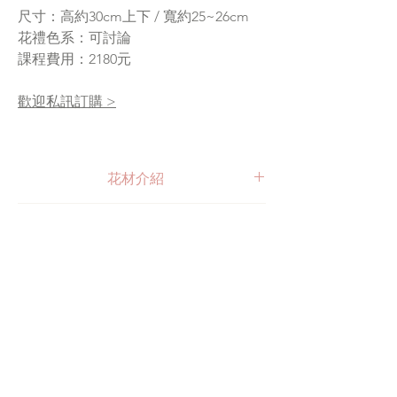
尺寸：高約30cm上下 / 寬約25~26cm
花禮色系：可討論
課程費用：2180元
歡迎私訊訂購 >
花材介紹
我們所使用的是日本進口的不凋花搭配一些乾
保養方式
燥花素材所製成的各項花禮。
不凋花：不凋花（也叫永生花）為真花經日本
請避免太陽、光線直射及潮濕環境，並放置通
特殊技術脫色、脫水等製作再去染色，並以甘
注意事項
風乾燥的地方。如因天氣潮濕，花瓣呈現半透
油代替水分，故保有如鮮花般柔軟觸感與彈
明狀為自然現象，請開除濕機除濕即可改善。
性，更創造出比鮮花更多的色彩。乾燥花：為
每項花禮均全手工製作且獨一無二絕無一模一
若遇灰塵，請用吹塵球或低溫低速吹風機輕柔
真花經自然風乾、烘乾及急速冷凍方式製成，
樣的，因為花為自然素材故花的型態、顏色每
清掃即可！
會隨著時間自然風化褪色為自然現象。
批接不相同，會挑選合適的花材做出最美的花
不凋花保存良好的話可放置2～3年，但會因環
禮，且部分花材會因季節稍作調整，會挑選適
境及空間溼度而影響保存時間！花材色澤也會
©2022 by SinRe Flower.
合的替代花材，基本上整體風格與色系不變的
隨時間及環境逐漸改變，色澤變異數正常現
SinRe Flower | 心蕊相伴 花藝工作室